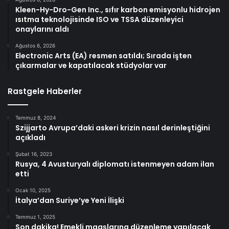
Kleen-Hy-Dro-Gen Inc., sıfır karbon emisyonlu hidrojen
ısıtma teknolojisinde ISO ve TSSA düzenleyici
onaylarını aldı
Ağustos 6, 2026
Electronic Arts (EA) resmen satıldı; Sırada işten
çıkarmalar ve kapatılacak stüdyolar var
Rastgele Haberler
Temmuz 8, 2024
Szijjarto Avrupa’daki askeri krizin nasıl derinleştiğini
açıkladı
Şubat 16, 2023
Rusya, 4 Avusturyalı diplomatı istenmeyen adam ilan
etti
Ocak 10, 2025
İtalya’dan Suriye’ye Yeni İlişki
Temmuz 1, 2025
Son dakika! Emekli maaşlarına düzenleme yapılacak