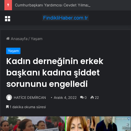
Cumhurbaşkanı Yardımcısı Cevdet Yılmaz: Kıbrıs hiçbir zaman bir Rum adası olmayacaktır
Menü
Anasayfa
/
Yaşam
Yaşam
Kadın derneğinin erkek
başkanı kadına şiddet
sorununu engelledi
HATİCE DEMİRCAN
Aralık 4, 2022
0
22
1 dakika okuma süresi