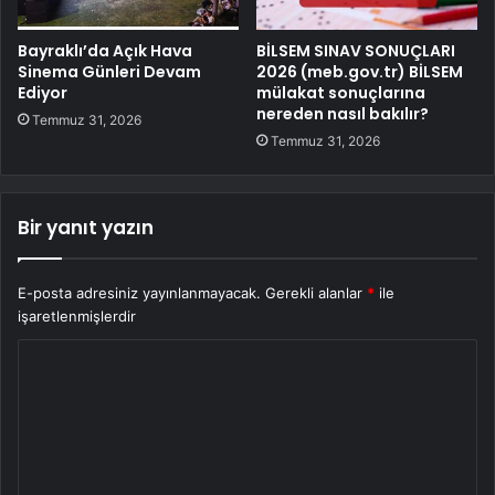
Bayraklı’da Açık Hava
BİLSEM SINAV SONUÇLARI
Sinema Günleri Devam
2026 (meb.gov.tr) BİLSEM
Ediyor
mülakat sonuçlarına
nereden nasıl bakılır?
Temmuz 31, 2026
Temmuz 31, 2026
Bir yanıt yazın
E-posta adresiniz yayınlanmayacak.
Gerekli alanlar
*
ile
işaretlenmişlerdir
Y
o
r
u
m