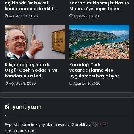
açıklandı: Bir kuvvet
sonra tutuklanmıştı: Nasuh
komutanı emekli edildi!
Mahruki’ye hapis talebi
Ağustos 10, 2026
Ağustos 9, 2026
Kılıçdaroğlu şimdi de
Karadağ, Türk
Özgür Özel’in odasını ve
vatandaşlarına vize
koridorunu istedi
uygulaması başlatıyor
Ağustos 9, 2026
Ağustos 9, 2026
Bir yanıt yazın
E-posta adresiniz yayınlanmayacak.
Gerekli alanlar
*
ile
işaretlenmişlerdir