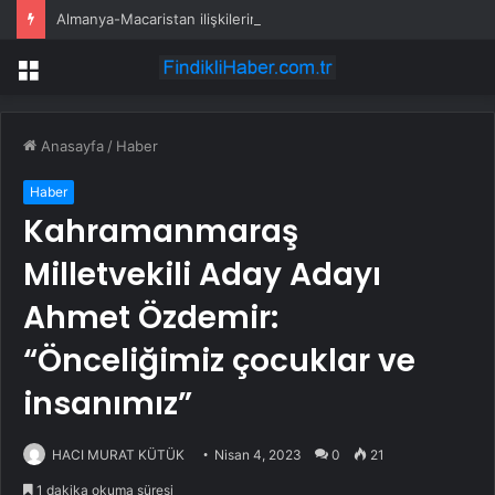
Almanya-Macaristan ilişkilerinde yeni dönem
Menü
Anasayfa
/
Haber
Haber
Kahramanmaraş
Milletvekili Aday Adayı
Ahmet Özdemir:
“Önceliğimiz çocuklar ve
insanımız”
HACI MURAT KÜTÜK
Nisan 4, 2023
0
21
1 dakika okuma süresi