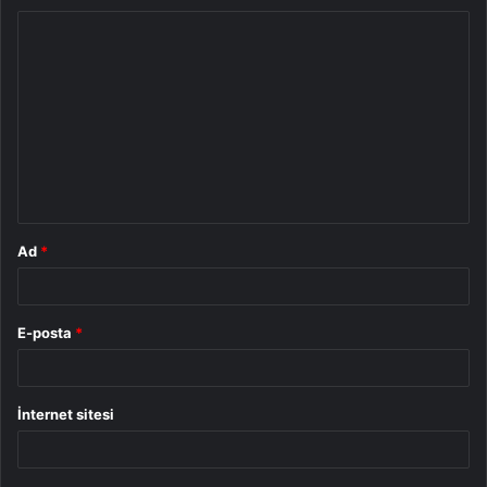
Y
o
r
u
m
*
Ad
*
E-posta
*
İnternet sitesi