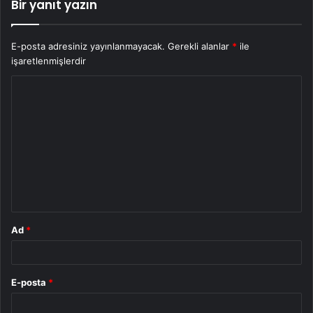
Bir yanıt yazın
E-posta adresiniz yayınlanmayacak.
Gerekli alanlar
*
ile
işaretlenmişlerdir
Y
o
r
u
m
*
Ad
*
E-posta
*