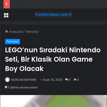
Besiciler Gurbetçileri Bekliyor
Menü
Anasayfa
/
Teknoloji
Teknoloji
LEGO’nun Sıradaki Nintendo
Seti, Bir Klasik Olan Game
Boy Olacak
NURCAN BAYRAM
Ocak 10, 2025
0
0
1 dakika okuma süresi