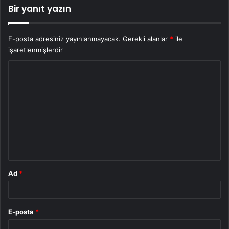
Bir yanıt yazın
E-posta adresiniz yayınlanmayacak.
Gerekli alanlar
*
ile
işaretlenmişlerdir
Y
o
r
u
m
*
Ad
*
E-posta
*