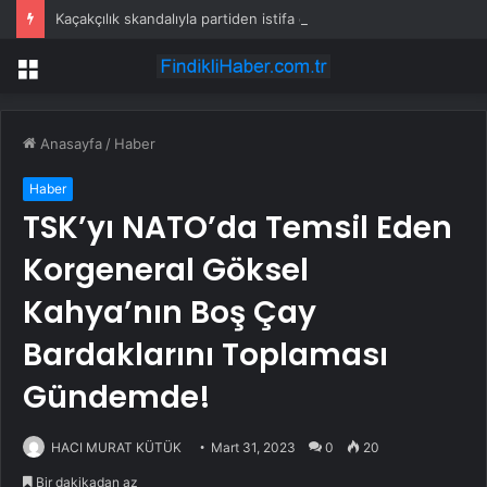
Kaçakçılık skandalıyla partiden istifa ettirilen vekil CHP’nin ilk transferi oldu
Menü
Anasayfa
/
Haber
Haber
TSK’yı NATO’da Temsil Eden
Korgeneral Göksel
Kahya’nın Boş Çay
Bardaklarını Toplaması
Gündemde!
HACI MURAT KÜTÜK
Mart 31, 2023
0
20
Bir dakikadan az