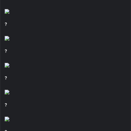
?
?
?
?