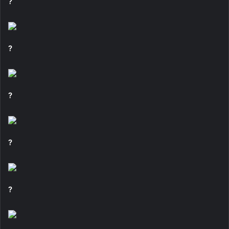
?
?
?
?
?