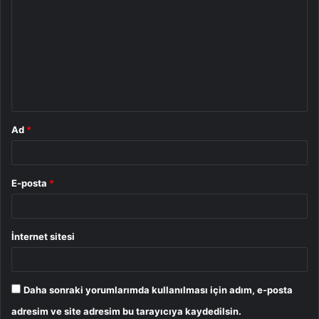
o
r
u
m
*
Ad
*
E-posta
*
İnternet sitesi
Daha sonraki yorumlarımda kullanılması için adım, e-posta
adresim ve site adresim bu tarayıcıya kaydedilsin.