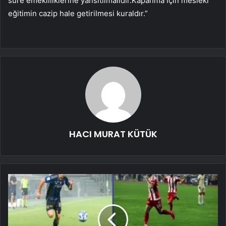
süre emekliliklerine yansıtılmalıdır.Kapanma için mesleki
eğitimin cazip hale getirilmesi kuraldır.”​
HACI MURAT KÜTÜK