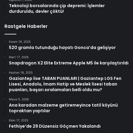
Teknoloji borsalarında çip depremi: İşlemler
durduruldu, devler çöktü!
Rastgele Haberler
Kasım 19, 2025
520 gramla tutunduğu hayatı Gonca’da gelişiyor
Mart 17, 2026
Snapdragon X2 Elite Extreme Apple M5 ile karşılaştırıldı
Haziran 18, 2025
Gaziantep lise TABAN PUANLARI | Gaziantep LGS Fen
Lisesi, Anadolu, İmam Hatip ve Meslek lisesi taban
puanları, başarı sıralamaları belli oldu mu?
Mayıs 5, 2026
Ana karadan malzeme getiremeyince tatil köyünü
topraktan yaptılar
Ekim 17, 2025
Fethiye’de 29 Düzensiz Göçmen Yakalandı