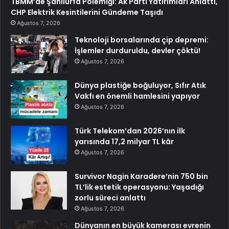
TBMM’de Şanlıurfa Polemiği: Ak Parti Yatırımları Anlattı,
CHP Elektrik Kesintilerini Gündeme Taşıdı
Ağustos 7, 2026
Teknoloji borsalarında çip depremi:
İşlemler durduruldu, devler çöktü!
Ağustos 7, 2026
Dünya plastiğe boğuluyor, Sıfır Atık
Vakfı en önemli hamlesini yapıyor
Ağustos 7, 2026
Türk Telekom’dan 2026’nın ilk
yarısında 17,2 milyar TL kâr
Ağustos 7, 2026
Survivor Nagin Karadere’nin 750 bin
TL’lik estetik operasyonu: Yaşadığı
zorlu süreci anlattı
Ağustos 7, 2026
Dünyanın en büyük kamerası evrenin