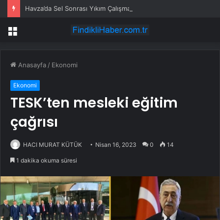
Havza’da Sel Sonrası Yıkım Çalışmaları Sürüyor
Menü
Anasayfa
/
Ekonomi
Ekonomi
TESK’ten mesleki eğitim
çağrısı
HACI MURAT KÜTÜK
Nisan 16, 2023
0
14
1 dakika okuma süresi